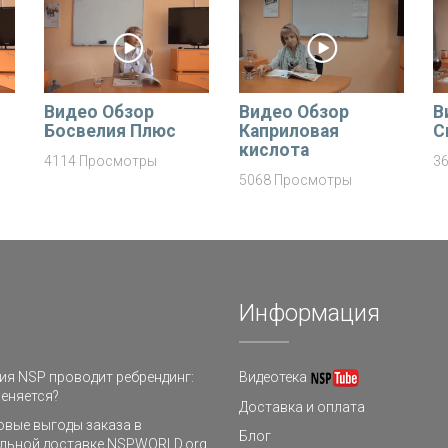
Видео Обзор
Видео Обзор
В
Босвелия Плюс
Каприловая
С
кислота
4114 Просмотры
3
5068 Просмотры
Информация
я NSP проводит ребрендинг:
Видеотека
еняется?
Доставка и оплата
овые выгоды заказа в
Блог
льной доставке NSPWORLD.org