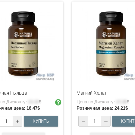
иная Пыльца
Магний Хелат
 по Дисконту:
13.19
$
Цена по Дисконту:
17.29
$
ичная цена:
18.47
$
Розничная цена:
24.21
$