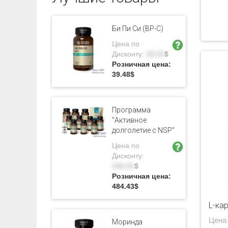
Би Пи Си (BP-C)
Цена по
Дисконту:
28.20
$
Розничная цена:
39.48
$
Программа
"Активное
долголетие с NSP"
Цена по
Дисконту:
346.02
$
Розничная цена:
484.43
$
L-ка
Цена
Моринда