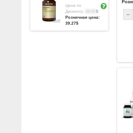
Розн
Цена по
Дисконту:
28.05
$
Розничная цена:
39.27
$