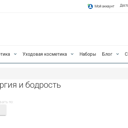
Дост
Мой аккаунт
етика
Уходовая косметика
Наборы
Блог
С
ргия и бодрость
вать по: