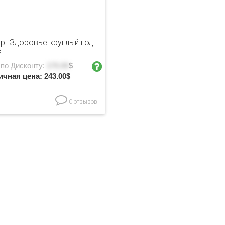
р "Здоровье круглый год
"
 по Дисконту:
170.00
$
ичная цена:
243.00
$
0 отзывов