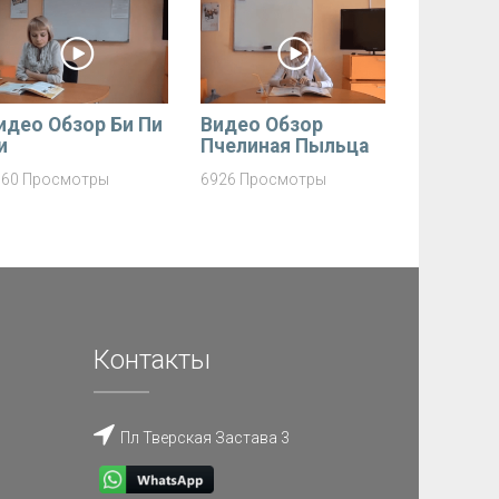
идео Обзор Би Пи
Видео Обзор
и
Пчелиная Пыльца
660 Просмотры
6926 Просмотры
Контакты
Пл Тверская Застава 3