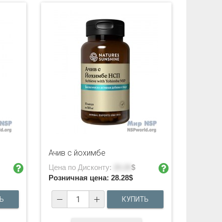
Ачив с йохимбе
Цена по Дисконту:
20.20
$
Розничная цена:
28.28
$