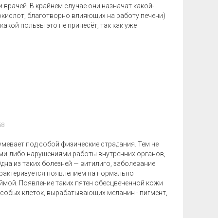
 врачей. В крайнем случае они назначат какой-
окислот, благотворно влияющих на работу печени)
какой пользы это не принесёт, так как уже
58
умевает под собой физические страдания. Тем не
ими-либо нарушениями работы внутренних органов,
на из таких болезней — витилиго, заболевание
рактеризуется появлением на нормально
ймой. Появление таких пятен обесцвеченной кожи
собых клеток, вырабатывающих меланин - пигмент,