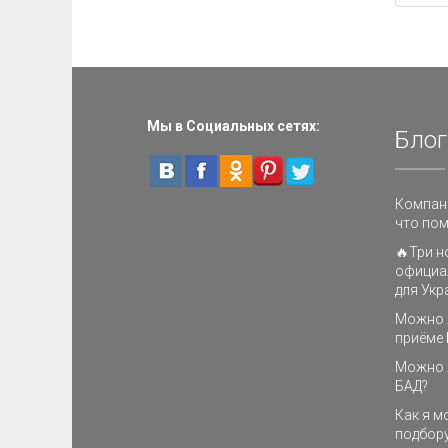
Мы в Социальных сетях:
Блог
Компани
что пом
🔥Три н
официа
для Укр
Можно л
приёме 
Можно 
БАД?
Как я м
подбору