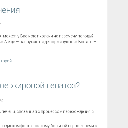
чения
7
, может, у Вас ноют колени на перемену погоды?
ды? А ещё — распухают и деформируются? Всё это —
нтарий
кое жировой гепатоз?
92
 печени, связанная с процессом перерождения в
ого дискомфорта, поэтому больной первое время в