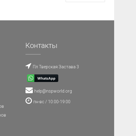
Контакты
Пл Тверская Застава 3
help@nspworld.org
пн-вс / 10:00-19:00
ов
ров