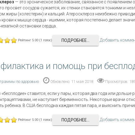
клероз
— это хроническое заболевание, связанное с появлением о
его просвет сосудов сужается, их стенки становятся тонкими и не
м жиры (холестерин) и кальций. Атеросклероз неизбежно привод
 крови к мышце сердца - ишемии, которая постепенно делает значи
незапной остановки сердца.
Добавить комме
ПОДРОБНЕЕ...
Рейтинг 5.00 (1 голос)
филактика и помощь при беспло
граммы по здоровью
Обновлено: 11 мая 2018
Просмотров: 18
 «бесплодие» ставится, если у пары, которая два года или дольше
нтрацептивами, не наступает беременность. Некоторые врачи от
ь ребенка. В США бесплодна каждая пятая пара, и выяснить прич
Добавить комме
ПОДРОБНЕЕ...
Рейтинг 5.00 (1 голос)