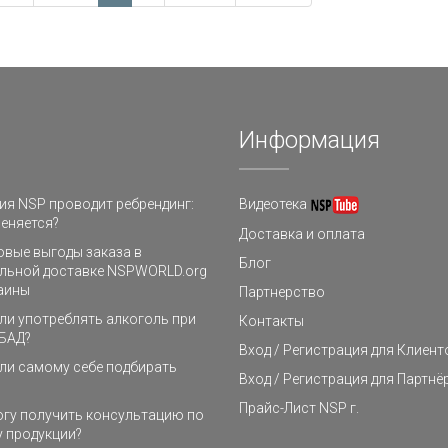
Информация
я NSP проводит ребрендинг:
Видеотека
еняется?
Доставка и оплата
овые выгоды заказа в
Блог
льной доставке NSPWORLD.org
аины
Партнерство
и употреблять алкоголь при
Контакты
БАД?
Вход / Регистрация для Клиент
ли самому себе подбирать
Вход / Регистрация для Партнё
Прайс-Лист NSP г.
огу получить консультацию по
 продукции?