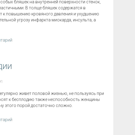
собых бляшек на внутренней поверхности стенок,
эластичными. В толще бляшек содержатся в
ит к повышению кровяного давления и ухудшению
тельной угрозу инфаркта миокарда, инсульта, а
нтарий
дии
91
 регулярно живет половой жизнью, не пользуясь при
носят к бесплодию также неспособность женщины
ину этого порой достаточно сложно.
нтарий