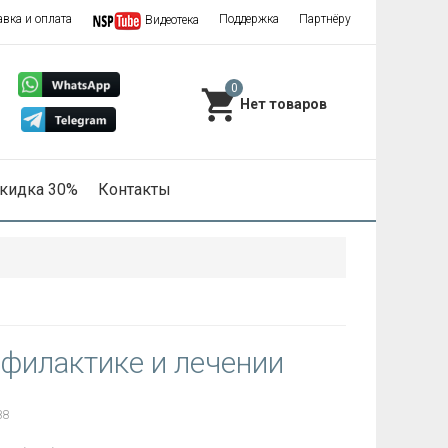
авка и оплата
Поддержка
Партнёру
Видеотека
0
кидка 30%
Контакты
офилактике и лечении
88