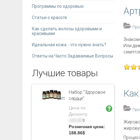
Программы по здоровью
Арт
Статьи о красоте
Про
Как сделать волосы здоровыми и
красивыми
Знакомо
Идеальная кожа - что нужно знать?
Или даж
симптом
Ответы на Часто Задаваемые Вопросы
Лучшие товары
Как
Набор "Здоровое
сердце"
Цена по
Про
Дисконту:
134.90
$
Жировой
Розничная цена:
жировую
188.86
$
Процесс