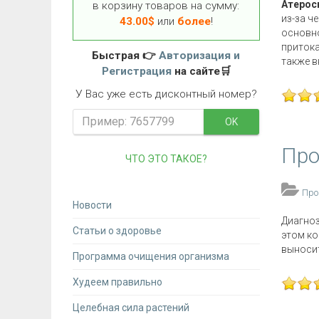
Атерос
в корзину товаров на сумму:
из-за ч
43.00
$
или
более
!
основно
притока
Быстрая 👉
Авторизация и
также в
Регистрация
на сайте🛒
У Вас уже есть дисконтный номер?
OK
Про
ЧТО ЭТО ТАКОЕ?
Про
Новости
Диагноз
Статьи о здоровье
этом ко
выносит
Программа очищения организма
Худеем правильно
Целебная сила растений