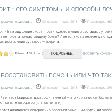
рит - его симптомы и способы ле
граммы по здоровью
Обновлено: 11 мая 2018
Просмотров: 86
 ли Вам ощущение скованности, одеревенения в суставах с утра? А
е не ноют, а по-настоящему болят? И не только на перемену пого
ы воспаления суставов — артрита.
Добавить комме
ПОДРОБНЕЕ...
Рейтинг 4.00 (1 голос)
 восстановить печень или что та
граммы по здоровью
Обновлено: 11 мая 2018
Просмотров: 39
 гепатоз (жировая дистрофия печени) — это хроническая болезнь
 ткань гепатоцитов (клеток печени).
 этот начинается совершенно бессимптомно — ни болей, ни особ