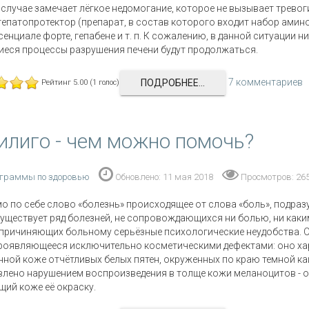
случае замечает лёгкое недомогание, которое не вызывает тревоги
гепатопротектор (препарат, в состав которого входит набор амин
сенциале форте, гепабене и т. п. К сожалению, в данной ситуации ни
еся процессы разрушения печени будут продолжаться.
7 комментариев
ПОДРОБНЕЕ...
Рейтинг 5.00 (1 голос)
илиго - чем можно помочь?
граммы по здоровью
Обновлено: 11 мая 2018
Просмотров: 26
о по себе слово «болезнь» происходящее от слова «боль», подраз
существует ряд болезней, не сопровождающихся ни болью, ни как
причиняющих больному серьёзные психологические неудобства. Од
роявляющееся исключительно косметическими дефектами: оно ха
ной коже отчётливых белых пятен, окруженных по краю темной ка
лено нарушением воспроизведения в толще кожи меланоцитов - о
ий коже её окраску.