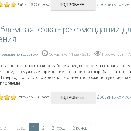
Добавить комме
ПОДРОБНЕЕ...
Рейтинг 5.00 (1 голос)
блемная кожа - рекомендации дл
ения
граммы по здоровью
Обновлено: 11 мая 2018
Просмотров: 17
 сыпью называют кожное заболевание, которое чаще возникает у
ть тем, что мужские гормоны имеют свойство вырабатывать керат
 В период полового созревания количество гормонов увеличивает
 проблемы.
Добавить комме
ПОДРОБНЕЕ...
Рейтинг 5.00 (1 голос)
ало
Назад
1
2
Вперед
В конец