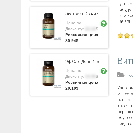
лучшем 
нибудь 
Экстракт Стeвии
типа эс
начавши
Цена по
Дисконту:
22.10
$
Розничная цена:
30.94
$
Вит
Эф Си с Донг Ква
Цена по
Дисконту:
14.36
$
Про
Розничная цена:
Уже сам
20.10
$
менее, 
однако 
кожи, п
окрашен
обуслов
придающ