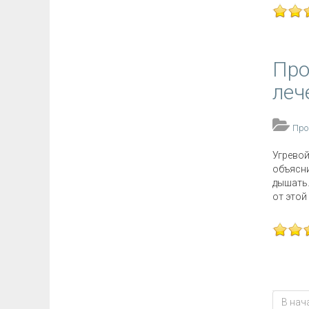
Про
леч
Про
Угревой
объясни
дышать.
от этой
В нач