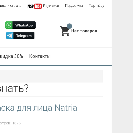
авка и оплата
Поддержка
Партнёру
Видеотека
0
кидка 30%
Контакты
знать?
ска для лица Natria
отров: 1676