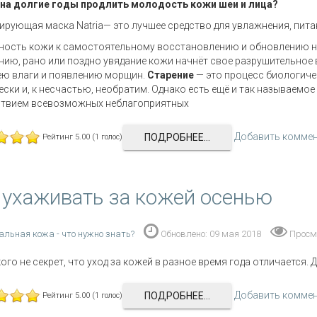
 на долгие годы продлить молодость кожи шеи и лица?
ирующая маска Natria— это лучшее средство для увлажнения, пита
ость кожи к самостоятельному восстановлению и обновлению наз
ию, рано или поздно увядание кожи начнёт свое разрушительное в
ею влаги и появлению морщин.
Старение
— это процесс биологиче
ески и, к несчастью, необратим. Однако есть ещё и так называемо
ствием всевозможных неблагоприятных
Добавить комме
ПОДРОБНЕЕ...
Рейтинг 5.00 (1 голос)
 ухаживать за кожей осенью
альная кожа - что нужно знать?
Обновлено: 09 мая 2018
Просм
кого не секрет, что уход за кожей в разное время года отличается.
Добавить комме
ПОДРОБНЕЕ...
Рейтинг 5.00 (1 голос)