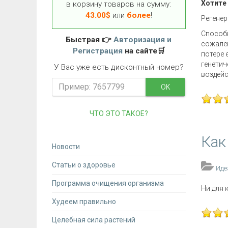
Хотите
в корзину товаров на сумму:
43.00
$
или
более
!
Регенер
Способн
Быстрая 👉
Авторизация и
сожален
Регистрация
на сайте🛒
потере 
генетич
У Вас уже есть дисконтный номер?
воздей
OK
ЧТО ЭТО ТАКОЕ?
Как
Новости
Статьи о здоровье
Иде
Программа очищения организма
Ни для 
Худеем правильно
Целебная сила растений