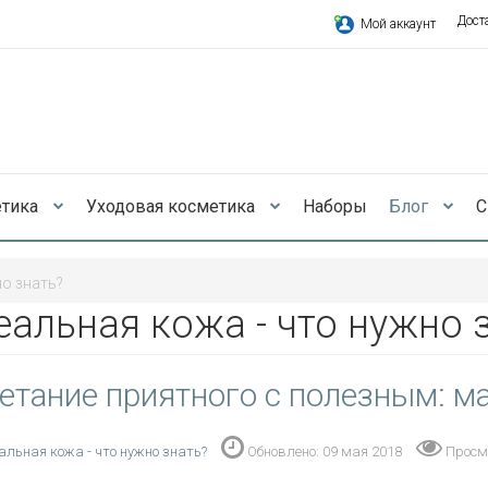
Дост
Мой аккаунт
етика
Уходовая косметика
Наборы
Блог
С
но знать?
еальная кожа - что нужно 
етание приятного с полезным: ма
альная кожа - что нужно знать?
Обновлено: 09 мая 2018
Просм