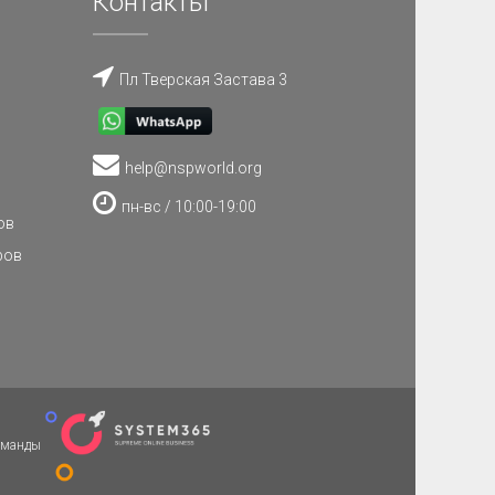
Контакты
Пл Тверская Застава 3
help@nspworld.org
пн-вс / 10:00-19:00
ов
ров
команды