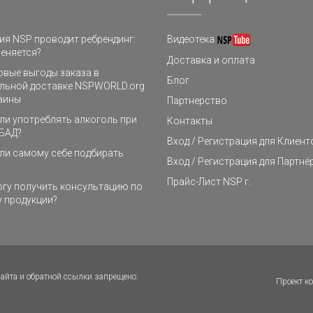
я NSP проводит ребрендинг:
Видеотека
еняется?
Доставка и оплата
овые выгоды заказа в
Блог
льной доставке NSPWORLD.org
аины
Партнерство
и употреблять алкоголь при
Контакты
БАД?
Вход / Регистрация для Клиент
ли самому себе подбирать
Вход / Регистрация для Партнё
Прайс-Лист NSP г.
огу получить консультацию по
 продукции?
айта и обратной ссылки запрещено.
Проект 