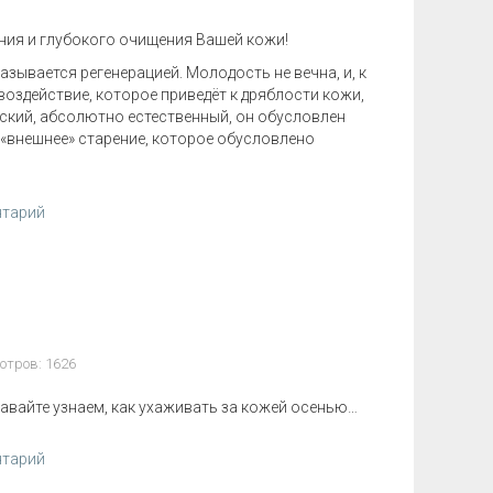
ния и глубокого очищения Вашей кожи!
ывается регенерацией. Молодость не вечна, и, к
оздействие, которое приведёт к дряблости кожи,
ский, абсолютно естественный, он обусловлен
е «внешнее» старение, которое обусловлено
нтарий
отров: 1626
 Давайте узнаем, как ухаживать за кожей осенью…
нтарий