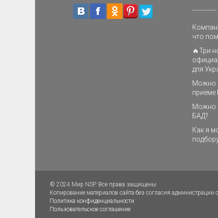
Компани
что пом
🔥Три н
официа
для Укр
Можно л
приёме 
Можно 
БАД?
Как я м
подбору
© 2024 Мир NSP. Все права защищены.
Копирование материалов сайта без согласия администрации с
Политика конфиденциальности
Пользовательское соглашение