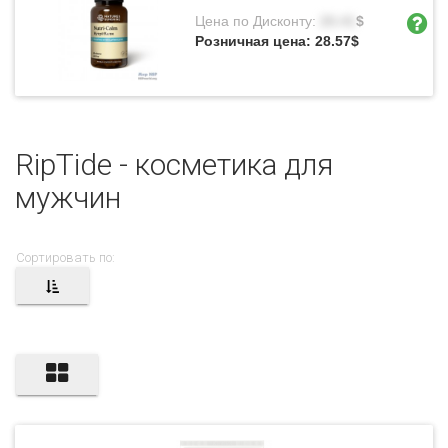
Цена по Дисконту:
20.41
$
Розничная цена:
28.57
$
RipTide - косметика для
мужчин
Сортировать по: