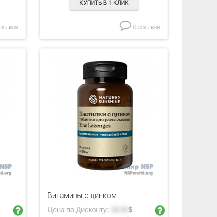
КУПИТЬ В 1 КЛИК
тзывов
0 отзывов
Витамины с цинком
Цена по Дисконту:
18.55
$