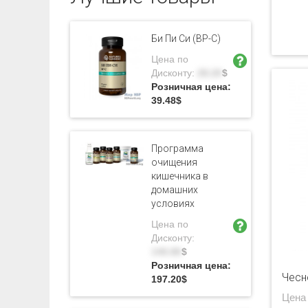
Би Пи Си (BP-C)
Цена по
Дисконту:
28.20
$
Розничная цена:
39.48
$
Программа
очищения
кишечника в
домашних
условиях
Цена по
Дисконту:
140.86
$
Розничная цена:
Чесн
197.20
$
Цена