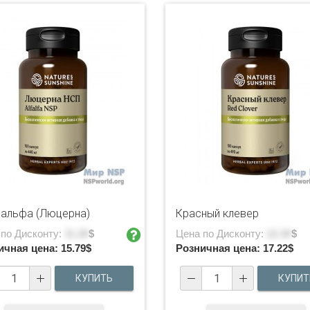
альфа (Люцерна)
Крaсный клевер
 по Дисконту:
11.28
$
Цена по Дисконту:
12.30
$
ичная цена:
15.79
$
Розничная цена:
17.22
$