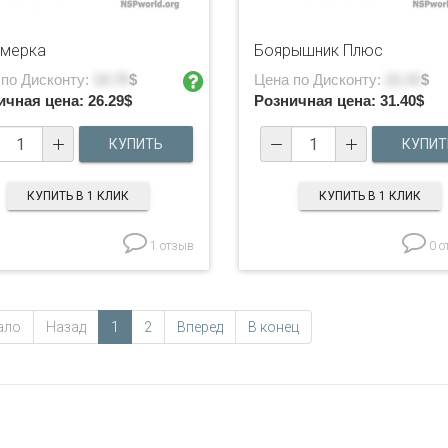
мерка
Боярышник Плюс
 по Дисконту:
18.78
$
Цена по Дисконту:
22.43
$
ичная цена:
26.29
$
Розничная цена:
31.40
$
КУПИТЬ В 1 КЛИК
КУПИТЬ В 1 КЛИК
1 отзыв
0 о
ало
Назад
1
2
Вперед
В конец