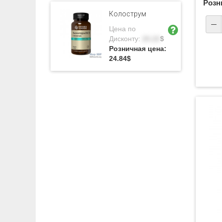
Розн
Колострум
Цена по
Дисконту:
20.22
$
Розничная цена:
24.84
$