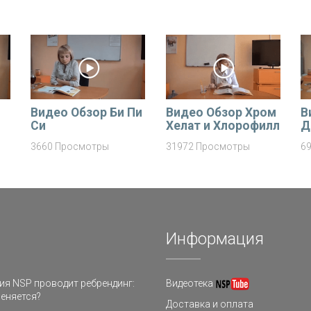
Видео Обзор Би Пи
Видео Обзор Хром
В
Си
Хелат и Хлорофилл
Д
3660 Просмотры
31972 Просмотры
6
Информация
я NSP проводит ребрендинг:
Видеотека
еняется?
Доставка и оплата