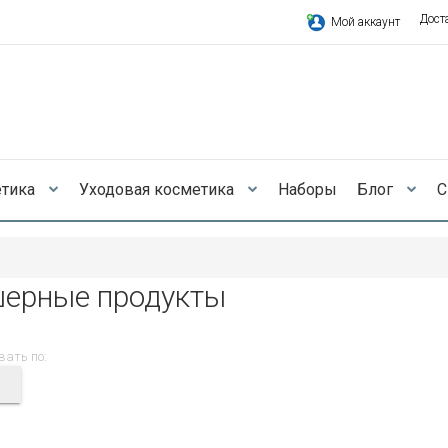
Дост
Мой аккаунт
етика
Уходовая косметика
Наборы
Блог
С
ерные продукты
вать по: