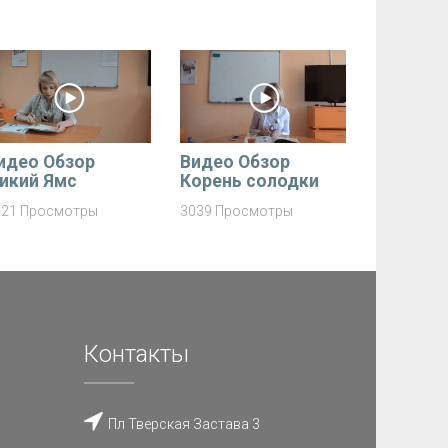
идео Обзор
Видео Обзор
икий Ямс
Корень солодки
921 Просмотры
3039 Просмотры
Контакты
Пл Тверская Застава 3