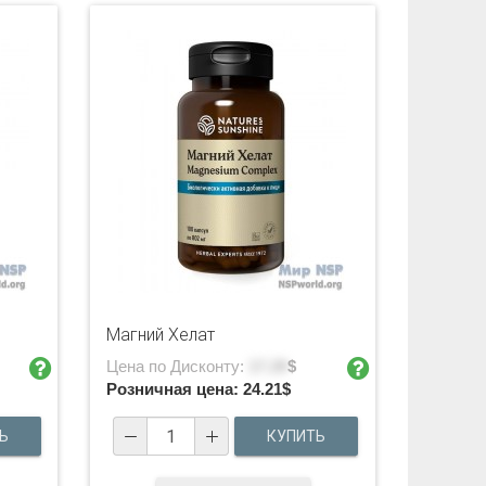
Магний Хелат
Цена по Дисконту:
17.29
$
Розничная цена:
24.21
$