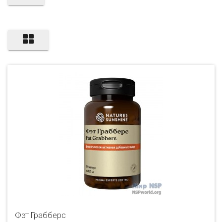
Фэт Грабберс