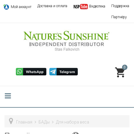
Доставка и оплата
Поддержка
Видеотека
Мой аккаунт
Партнёру
0
Главная
БАДы
Для набора веса