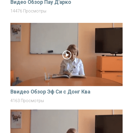
Видео Обзор Пау Д'арко
14476 Просмотры
Ввидео Обзор Эф Си с Донг Ква
4163 Просмотры