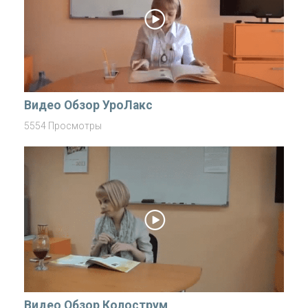
Видео Обзор УроЛакс
5554 Просмотры
Видео Обзор Колострум