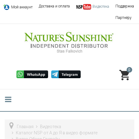
Доставка и оплата
Поддержка
Видеотека
Мой аккаунт
Партнёру
0
Главная
Видеотека
Каталог NSP от А до Я в видео формате