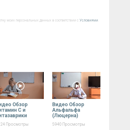
отку моих персональных данных в соответствии с
Условиями
.
идео Обзор
Видео Обзор
итамин C и
Альфальфа
итазаврики
(Люцерна)
724 Просмотры
5940 Просмотры