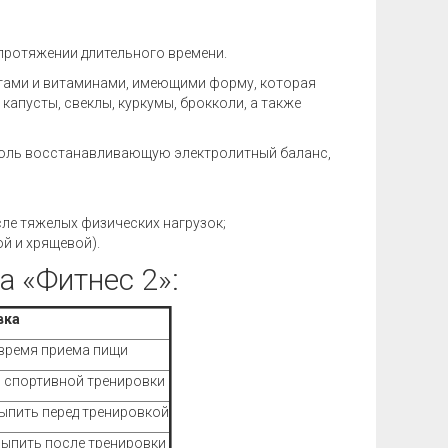
 протяжении длительного времени.
тами и витаминами, имеющими форму, которая
капусты, свеклы, куркумы, брокколи, а также
соль восстанавливающую электролитный баланс,
е тяжелых физических нагрузок;
й и хрящевой).
 «Фитнес 2»:
вка
 время приема пищи
ь спортивной тренировки
 выпить перед тренировкой
 выпить после тренировки