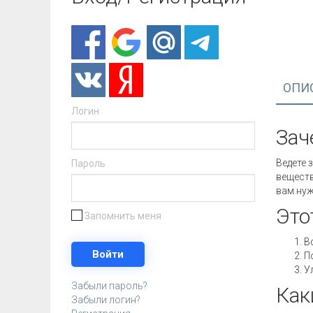
ОПИ
Логин
Зач
Ведете 
Пароль
веществ
вам нуж
Это
Запомнить меня
В
П
У
Забыли пароль?
Как
Забыли логин?