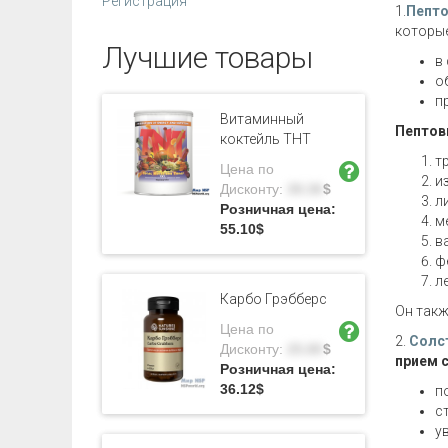
Регистрация
1.
Пепто
которые
Лучшие товары
в
о
п
Витаминный
Пептов
коктейль ТНТ
т
Цена по
и
Дисконту:
39.36
$
л
Розничная цена:
м
55.10
$
в
ф
л
Карбо Грэбберс
Он такж
Цена по
2.
Солс
Дисконту:
25.80
$
прием 
Розничная цена:
36.12
$
п
с
у