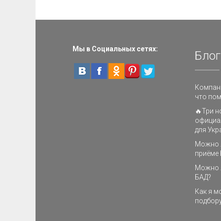
Мы в Социальных сетях:
Блог
Компани
что пом
🔥Три н
официа
для Укр
Можно л
приёме 
Можно 
БАД?
Как я м
подбору