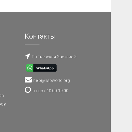
Контакты
Пл Тверская Застава 3
help@nspworld.org
пн-вс / 10:00-19:00
ов
ров