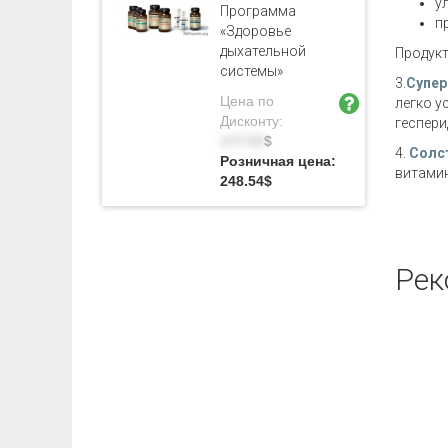
у
Программа
п
«Здоровье
дыхательной
Продукт
системы»
3.
Супер
Цена по
легко у
Дисконту:
геспери
177.53
$
4.
Солс
Розничная цена:
витамин
248.54
$
Рек