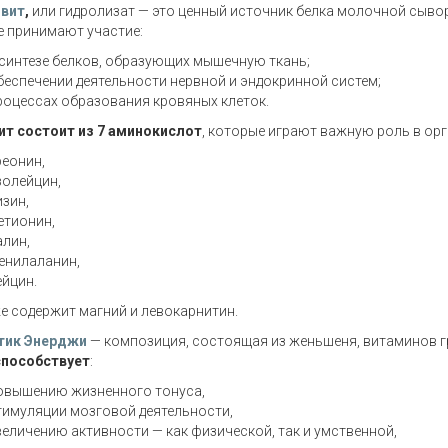
вит
,
или гидролизат — это ценный источник белка молочной сыво
 принимают участие:
 синтезе белков, образующих мышечную ткань;
беспечении деятельности нервной и эндокринной систем;
роцессах образования кровяных клеток.
ит состоит из 7 аминокислот
, которые играют важную роль в орг
реонин,
золейцин,
изин,
етионин,
алин,
енилаланин,
ейцин.
е содержит магний и левокарнитин.
тик Энерджи
— композиция, состоящая из женьшеня, витаминов гр
способствует
:
овышению жизненного тонуса,
тимуляции мозговой деятельности,
величению активности — как физической, так и умственной,