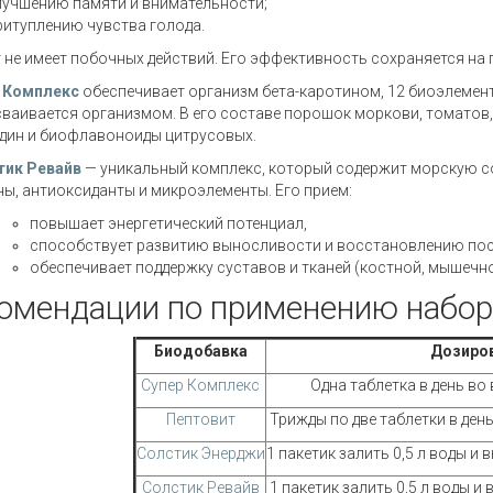
лучшению памяти и внимательности;
ритуплению чувства голода.
 не имеет побочных действий. Его эффективность сохраняется на
 Комплекс
обеспечивает организм бета-каротином, 12 биоэлемен
сваивается организмом. В его составе порошок моркови, томатов, 
дин и биофлавоноиды цитрусовых.
тик Ревайв
— уникальный комплекс, который содержит морскую 
ы, антиоксиданты и микроэлементы. Его прием:
повышает энергетический потенциал,
способствует развитию выносливости и восстановлению посл
обеспечивает поддержку суставов и тканей (костной, мышечно
омендации по применению набора
Биодобавка
Дозиро
Супер Комплекс
Одна таблетка в день во
Пептовит
Трижды по две таблетки в ден
Солстик Энерджи
1 пакетик залить 0,5 л воды и
Солстик Ревайв
1 пакетик залить 0,5 л воды и