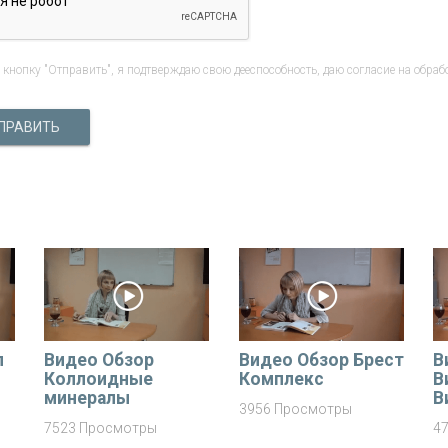
кнопку "Отправить", я подтверждаю свою дееспособность, даю согласие на обраб
ПРАВИТЬ
п
Видео Обзор
Видео Обзор Брест
В
Коллоидные
Комплекс
В
минералы
В
3956 Просмотры
7523 Просмотры
4