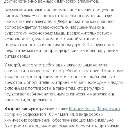
других жизненно важных химических элементов.
Без магния невозможно нормальное течение процессов
синтеза белка — главного строительного материала для
любых тканей нашего тела. Дефицит магния как правило
сопровождается тревожностью, нарушениями сна,
судорогами икроножных мышц, раздражительностью и
нервозностью, чувством постоянной усталости,
гиперактивностью и плохим сном у детей. О запущенном
недостатке магния говорят депрессии, запоры, нарушение
ритма сердца.
У людей, часто употребляющих алкогольные напитки,
значительно возрастает и потребность в магнии. То же самое
касается тех, кто принимает мочегонные и слабительные
средства. Дополнительный приём магния необходим и людям,
склонным к потливости, а также тем, кто регулярно
подвергает себя значительным физическим нагрузкам, в
частности, спортсменам.
В одной капсуле
добавки к пище
Магний Хелат
(
Magnesium
complex
) содержится 100 мг магния, в виде особых
химических соединений, обеспечивающих максимально
быстрое и полноценное всасывание элемента в организме.