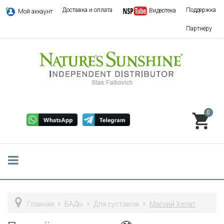
Доставка и оплата
Поддержка
Видеотека
Мой аккаунт
Партнёру
0
Главная
БАДы
Для суставов
Магний Хелат