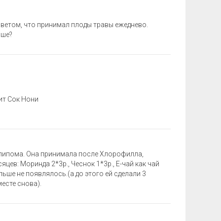
оветом, что принимал плоды травы ежеднево.
чше?
ит Сок Нони
- липома. Она принимала после Хлорофилла,
цев: Моринда 2*3р., Чеснок 1*3р., Е-чай как чай
льше не появлялось.(а до этого ей сделали 3
есте снова).