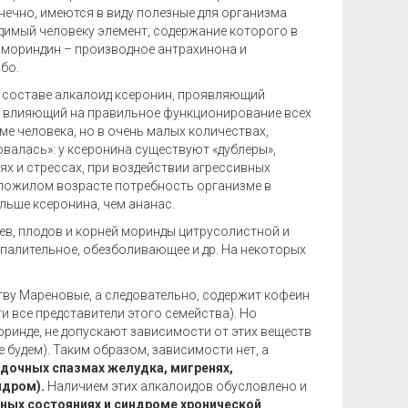
нечно, имеются в виду полезные для организма
имый человеку элемент, содержание которого в
 мориндин – производное антрахинона и
бо.
го составе алкалоид ксеронин, проявляющий
 влияющий на правильное функционирование всех
ме человека, но в очень малых количествах,
валась»: у ксеронина существуют «дублеры»,
х и стрессах, при воздействии агрессивных
 пожилом возрасте потребность организме в
льше ксеронина, чем ананас.
ев, плодов и корней моринды цитрусолистной и
палительное, обезболивающее и др. На некоторых
ву Мареновые, а следовательно, содержит кофеин
и все представители этого семейства). Но
ринде, не допускают зависимости от этих веществ
 будем). Таким образом, зависимости нет, а
удочных спазмах желудка, мигренях,
ндром).
Наличием этих алкалоидов обусловлено и
ных состояниях и синдроме хронической