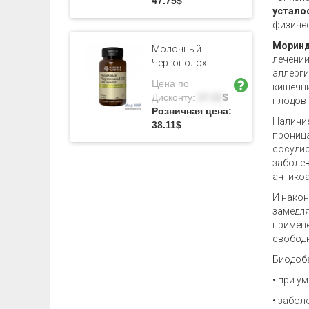
47.75
$
устало
физичес
Морин
Молочный
лечении
Чертополох
аллерги
Цена по
кишечни
Дисконту:
27.22
$
плодов 
Розничная цена:
Наличие
38.11
$
проница
сосудис
заболев
антикоа
И након
замедля
примене
свободн
Биодоба
• при у
• забол