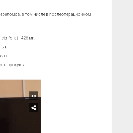
 переломов, в том числе в послеоперационном
ifolia) - 426 мг.
лы).
 еды.
ть продукта.