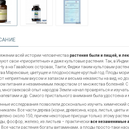
САНИЕ
яжении всей истории человечества
растения были и пищей, и ле
уют свои «приоритетные» и даже культовые растения. Так, в Индии 
 Ну а на Гавайских островах, Таити, Фиджи таким культовым расте
ва Мареновые, цветущее и плодоносящее круглый год. Плоды мори
т неприятным вкусом и запахом и весьма неказисты на вид, но д
ом питания и незаменимым лекарством от множества болезней. С 
, многовековой опыт народов Земли начал проверяться и изучат
апевтами и др. Самого пристального внимания была удостоена и 
нные исследования позволили досконально изучить химический 
уникален. Все части дерева (корни, древесина, кора, листья, цвет
делено около 150, причем некоторые присущи только этому растен
ды, фосфор, железо, из листьев – практически
все незаменимые 
 Все части растения богаты витаминами, а плоды просто-таки на