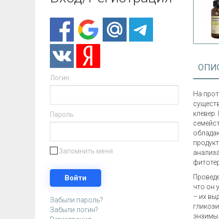
ОПИ
Логин
На прот
существ
клевер.
Пароль
семейст
обладаю
продукт
Запомнить меня
анализа
фитотер
Проведе
что он 
– их вы
Забыли пароль?
гликози
Забыли логин?
энзимы.