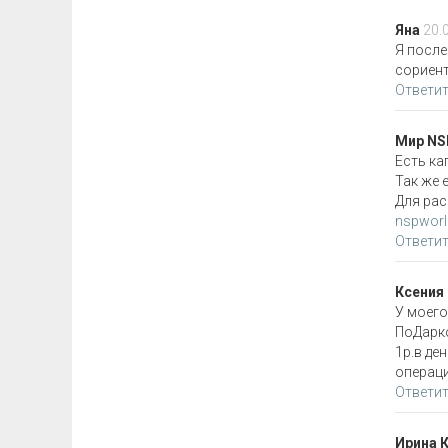
Яна
20.
Я после
сориент
Ответи
Мир NS
Есть ка
Так же 
Для рас
nspworld
Ответи
Ксения
У моего
ПоДарко
1р.в де
операци
Ответи
Ирина 