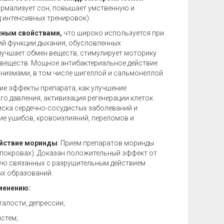
рмализует сон, повышает умственную и
 интенсивных тренировок).
нным свойствами,
что широко используется при
ий функции дыхания, обусловленных
лучшает обмен веществ, стимулирует моторику
 веществ. Мощное антибактериальное действие
измами, в том числе шигеллой и сальмонеллой.
е эффекты препарата, как улучшение
го давления, активизация регенерации клеток
иска сердечно-сосудистых заболеваний и
ие ушибов, кровоизлияний, переломов и
йствие моринды
. Прием препаратов моринды
 покровах). Доказан положительный эффект от
ую связанных с разрушительным действием
ых образований.
менению:
алости, депрессии;
стем;