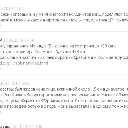
06.2019 17:59
 серии операций, и у меня много спаек. Один товарищ поделился с
ируйте меня и в каком виде товар(капсулы,сок, или трава)? Что лу
ть
P
20.06.2019 17:59
псулированная Моринда (Вы сейчас на ее странице)-100 капс
есть сок моринды- Сок Нони - бутылка 473 мл
сасывания различных спаек и других образований, больше подход
.org/.../sok-noni-nsp.html
ть
05.11.2019 18:30
сестры был жировик на лице, величиной около 1,5 см в диаметре 
, Репейника и Флоры программу на рассасывание в течение 2-3 меся
нь, Пищевар.Фермента 3*2р. между едой. У неё всё рассосалось и бо
и с периодичностью в 2 года, и она вырастала на одном и том же м
ть
Каташ
05.11.2019 20:05