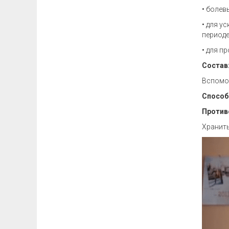
• болев
• для у
периоде
• для п
Состав
Вспомог
Способ
Против
Хранить