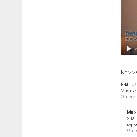
Комме
Яна
20.
Мне нуж
Ответи
Мир
Яна,
курь
Отве