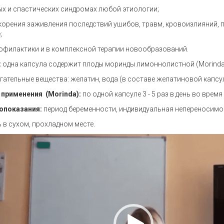
ых и спастических синдромах любой этиологии;
скорения заживления последствий ушибов, травм, кровоизлияний,
;
рофилактики и в комплексной терапии новообразований.
:
одна капсула содержит плоды моринды лимоннолистной (Morinda citr
ательные вещества: желатин, вода (в составе желатиновой капсу
 применения
(Morinda)
:
по одной капсуле 3 - 5 раз в день во время
опоказания:
период беременности, индивидуальная непереносимос
 в сухом, прохладном месте.