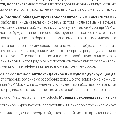
сти,
восстанавливает функцию проведения нервных импульсов, но
кую активность (последнее актуально и для спортсменов в период
да
(Morinda)
обладает противовоспалительным и антигистами
 заболеваний дыхательной системы (в том числе астмы и нарушен
ческими реакциями), мочевыводящих путей. Также Моринда NSP у
ка, возбуждает аппетит и способствует всасыванию питательных
позволяет успешно бороться со многими патогенными микроорган
 флавоноидов в химическом составе моринды обуславливает таки
емости капилляров, снижение вязкости крови, регуляция кровяно
того русла. Эти свойства в комплексе способствуют снижению р
аний крови. В этот ряд можно поставить также быстрое заживлен
гуляционный эффект при венозном застое и геморрое.
ец, самое важное:
антиоксидантное и иммуномодулирующее де
ет старение организма (особенно хорошо это заметно на кожных
ния NSP Моринда в случае многочисленных заболеваний, напрям
ых радикалов, в том числе в комплексной терапии злокачественн
вка от Nature’s Sunshine Products
Моринда рекомендуется к при
мственном и физическом переутомлении, синдроме хронической уст
еваниях сердечно-сосудистой, дыхательной, мочевыделительной си