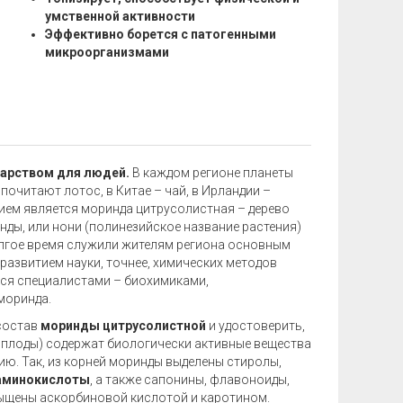
умственной активности
Эффективно борется с патогенными
микроорганизмами
карством для людей.
В каждом регионе планеты
почитают лотос, в Китае – чай, в Ирландии –
нием является моринда цитрусолистная – дерево
нды, или нони (полинезийское название растения)
олгое время служили жителям региона основным
развитием науки, точнее, химических методов
ься специалистами – биохимиками,
моринда.
состав
моринды цитрусолистной
и удостоверить,
ы и плоды) содержат биологически активные вещества
ию. Так, из корней моринды выделены стиролы,
аминокислоты
, а также сапонины, флавоноиды,
сыщены аскорбиновой кислотой и каротином.