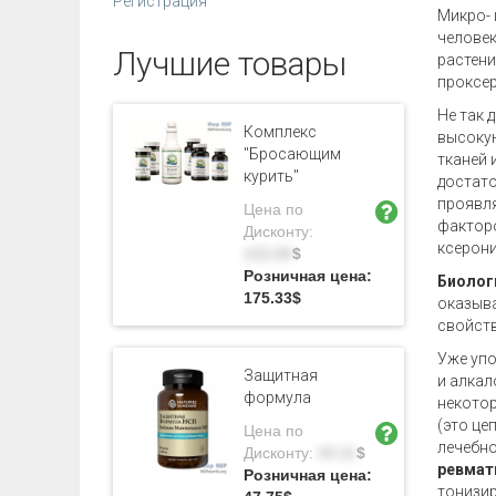
Регистрация
Микро- 
человек
Лучшие товары
растени
проксер
Не так 
Комплекс
высокую
"Бросающим
тканей 
курить"
достато
проявля
Цена по
факторо
Дисконту:
ксерони
122.69
$
Розничная цена:
Биолог
175.33
$
оказыва
свойств
Уже упо
Защитная
и алкал
формула
некотор
(это це
Цена по
лечебно
Дисконту:
34.11
$
ревмат
Розничная цена:
тонизи