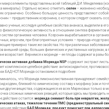
и макроэлементы представлены всей таблицей Д.И. Менделеева (ко
а минералы). Отдельно можно отметить
селен
– жизненно необход
ях ограничено. Особенно большую ценность представляют собой
онин – предшественник ксеронина, о котором следует сказать осо
давно ученые, исследуя целебные свойства ананаса, выделили в е
 физиологическую активность в отношении синтеза ферментов и
и систем организма человека. Ксеронин вырабатывается в организ
чных, впрочем, при благоприятных условиях – природа «подстрахо
ющие примерно такие же свойства. Но при различных заболевания
в внешней среды, больших физических и умственных нагрузках, в
не возрастает. Вернемся к моринде – ее плоды содержат в разы бо
ически активная добавка Моринда NSP
содержит экстракт листь
ет комплексное целебное действие: антиоксидантное, противовос
ах БАД НСП Моринда остановимся подробнее.
миналось, что Моринда лимоннолиственная принадлежит семейст
оид кодеин, близкий по химическому составу к морфину (как и почт
ые другие вещества, содержащиеся из всех Мареновых только в мо
почка сложных химических реакций, которые здесь мы приводить не
е действие остается:
моринда снимает боль при невралгии, жел
ических атаках, тяжелом течении ПМС (предменструальный си
рующее действие
БАД Моринда: продукт помогает при депрессив