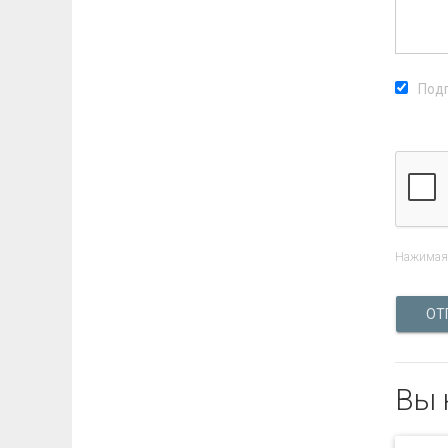
Подп
Нажимая 
ОТ
Вы 