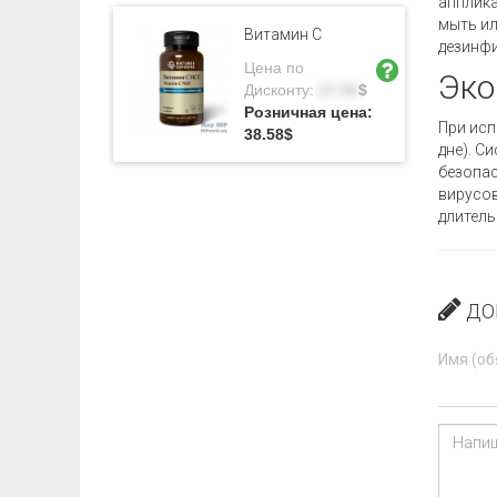
апплика
мыть ил
Витамин C
дезинфи
Цена по
Эко
Дисконту:
27.56
$
Розничная цена:
При исп
38.58
$
дне). С
безопас
вирусов
длитель
ДО
Имя (об