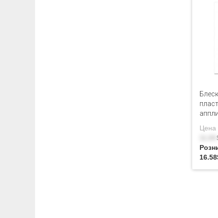
Блеск
плас
аппл
Цена 
11.84
Розн
16.58