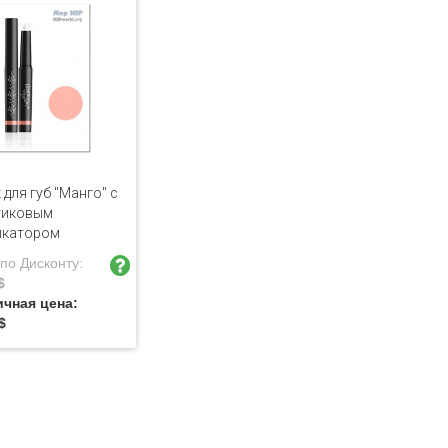
 для губ "Манго" с
тиковым
икатором
по Дисконту:
$
ичная цена:
$