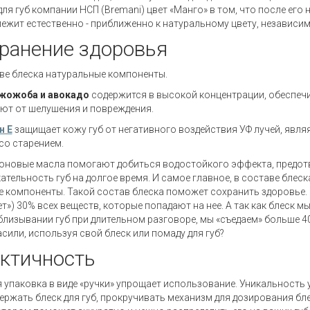
для губ компании НСП (Bremani) цвет «Манго» в том, что после его 
лежит естественно - приближенно к натуральному цвету, независим
ранение здоровья
ве блеска натуральные компоненты.
жожоба и авокадо
содержится в высокой концентрации, обеспечи
т от шелушения и повреждения.
н Е
защищает кожу губ от негативного воздействия УФ лучей, явл
со старением.
оновые масла помогают добиться водостойкого эффекта, предот
ательность губ на долгое время. И самое главное, в составе блес
 компоненты. Такой состав блеска поможет сохранить здоровье. В
ет») 30% всех веществ, которые попадают на нее. А так как блеск м
близывании губ при длительном разговоре, мы «съедаем» больше 40
сили, используя свой блеск или помаду для губ?
ктичность
 упаковка в виде «ручки» упрощает использование. Уникальность у
держать блеск для губ, прокручивать механизм для дозирования бл