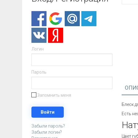
Логин
Пароль
ОПИ
Запомнить меня
Блеск д
Есть не
Нат
Забыли пароль?
Забыли логин?
Цвет гу