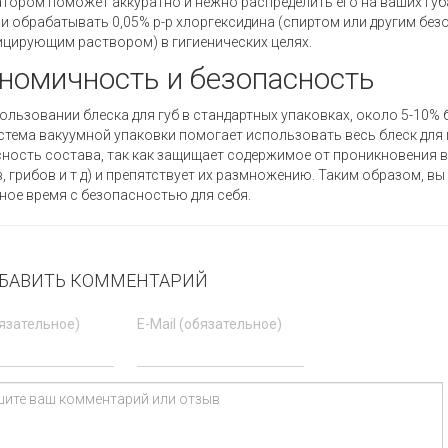
тором поможет аккуратно и нежно распределить его на ваших губ
и обрабатывать 0,05% р-р хлоргексидина (спиртом или другим бе
цирующим раствором) в гигиенических целях.
номичность и безопасность
ользовании блеска для губ в стандартных упаковках, около 5-10% 
истема вакуумной упаковки помогает использовать весь блеск для 
ность состава, так как защищает содержимое от проникновения в
, грибов и т д) и препятствует их размножению. Таким образом, 
ное время с безопасностью для себя.
БАВИТЬ КОММЕНТАРИЙ
язательное)
E-Mail (обязательное)