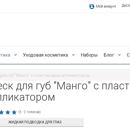
Дост
Мой аккаунт
етика
Уходовая косметика
Наборы
Блог
С
 для губ "Манго" с пластиковым аппликатором
еск для губ "Манго" с пла
пликатором
(5 - 2 голосов)
ЖИДКАЯ ПОДВОДКА ДЛЯ ГЛАЗ