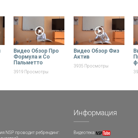
и
Видео Обзор Про
Видео Обзор Физ
В
Формула и Со
Актив
П
Пальметто
ф
3935 Просмотры
3919 Просмотры
3
Информация
я NSP проводит ребрендинг:
Видеотека