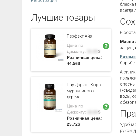
Регистрация
блеска 
всегда 
Лучшие товары
Сох
В соста
Перфект Айз
Масло 
Цена по
защищаю
Дисконту:
31.83
$
Витами
Розничная цена:
борьбе 
44.56
$
А силик
привлек
опасные
Пау Дарко - Кора
(«съеда
муравьиного
воды, о
дерева
обезопа
Цена по
Пра
Дисконту:
16.94
$
Розничная цена:
23.72
$
Удобная
рукой: 