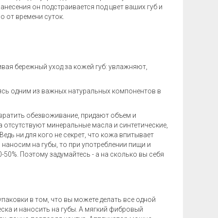
нанесения он подстраивается под цвет ваших губ и
о от времени суток.
вая бережный уход за кожей губ: увлажняют,
яясь одним из важных натуральных компонентов в
вратить обезвоживание, придают объем и
ка отсутствуют минеральные масла и синтетические,
едь ни для кого не секрет, что кожа впитывает
ы наносим на губы, то при употреблении пищи и
-50%. Поэтому задумайтесь - а на сколько вы себя
паковки в том, что вы можете делать все одной
еска и наносить на губы. А мягкий фибровый