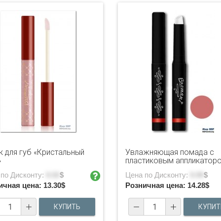
к для губ «Кристальный
Увлажняющая помада с
»
пластиковым аппликатор
 по Дисконту:
9.50
$
Цена по Дисконту:
9.99
$
ичная цена:
13.30
$
Розничная цена:
14.28
$