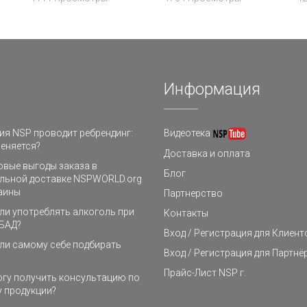
Информация
я NSP проводит ребрендинг:
Видеотека
еняется?
Доставка и оплата
овые выгоды заказа в
Блог
льной доставке NSPWORLD.org
аины
Партнерство
и употреблять алкоголь при
Контакты
БАД?
Вход / Регистрация для Клиент
ли самому себе подбирать
Вход / Регистрация для Партнё
Прайс-Лист NSP г.
огу получить консультацию по
 продукции?