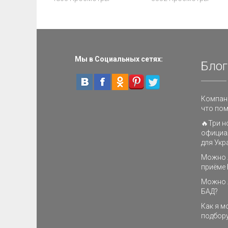
Мы в Социальных сетях:
Блог
Компани
что пом
🔥Три н
официа
для Укр
Можно л
приёме 
Можно 
БАД?
Как я м
подбору