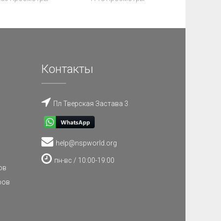
Контакты
Пл Тверская Застава 3
help@nspworld.org
пн-вс / 10:00-19:00
ов
ров