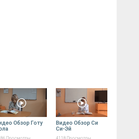
идео Обзор Готу
Видео Обзор Си
ола
Си-Эй
286 Просмотры
4118 Просмотры