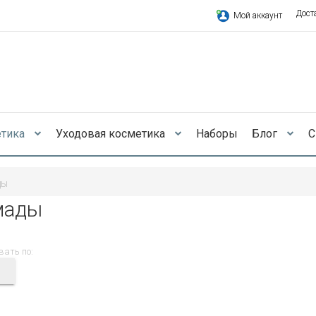
Дост
Мой аккаунт
етика
Уходовая косметика
Наборы
Блог
С
ды
мады
вать по: