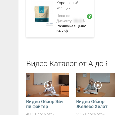
Коралловый
кальций
Цена по
Дисконту:
39.11
$
Розничная цена:
54.75
$
Видео Каталог от А до Я
Видео Обзор Эйч
Видео Обзор
пи файтер
Железо Хелат
4803 Просмотры
3552 Просмотры