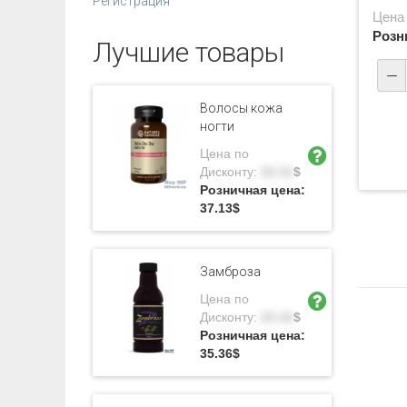
Регистрация
Цена
Розн
Лучшие товары
Волосы кожа
ногти
Цена по
Дисконту:
26.52
$
Розничная цена:
37.13
$
Замброза
Цена по
Дисконту:
25.26
$
Розничная цена:
35.36
$