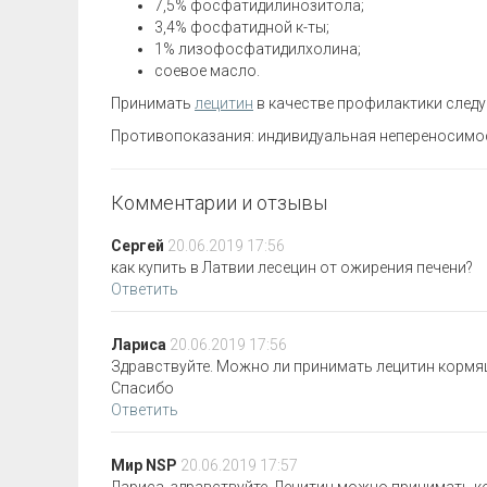
7,5% фосфатидилинозитола;
3,4% фосфатидной к-ты;
1% лизофосфатидилхолина;
соевое масло.
Принимать
лецитин
в качестве профилактики следуе
Противопоказания: индивидуальная непереносимо
Комментарии и отзывы
Сергей
20.06.2019 17:56
как купить в Латвии лесецин от ожирения печени?
Ответить
Лариса
20.06.2019 17:56
Здравствуйте. Можно ли принимать лецитин кормящи
Спасибо
Ответить
Мир NSP
20.06.2019 17:57