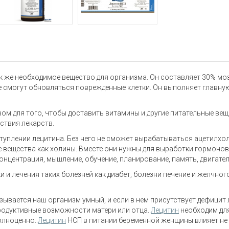
ак же необходимое вещество для организма. Он составляет 30% мо
 не смогут обновляться поврежденные клетки. Он выполняет главн
 для того, чтобы доставить витамины и другие питательные вещес
ствия лекарств.
туплении лецитина. Без него не сможет вырабатываться ацетилхо
 вещества как холины. Вместе они нужны для выработки гормонов 
нцентрация, мышление, обучение, планирование, память, двигател
и лечения таких болезней как диабет, болезни печение и желчно
зывается наш организм умный, и если в нем присутствует дефицит ле
продуктивные возможности матери или отца.
Лецитин
необходим дл
полноценно.
Лецитин
НСП в питании беременной женщины влияет не 