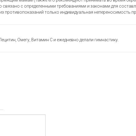
кормящим мамам (также его рекомендуют принимать во время бере
то связано с определенными требованиями и законами для составле
SP из противопоказаний только индивидуальная непереносимость пр
и Лецитин, Омегу, Витамин С и ежедневно делали гимнастику.