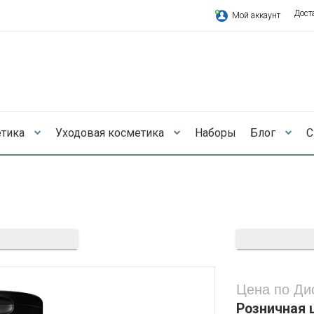
Дост
Мой аккаунт
етика
Уходовая косметика
Наборы
Блог
С
Цена по Ди
Розничная 