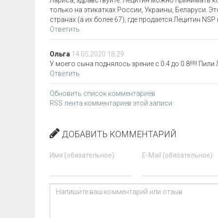
Лариса, здравствуйте. Лецитин можно принимать 
только на этикатках России, Украины, Беларуси. Э
странах (а их более 67), где продается Лецитин N
Ответить
Ольга
14.05.2020 18:29
У моего сына поднялось зрение с 0.4 до 0.8!!!!! Пил
Ответить
Обновить список комментариев
RSS лента комментариев этой записи
ДОБАВИТЬ КОММЕНТАРИЙ
Имя (обязательное)
E-Mail (обязательное)