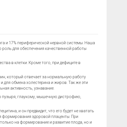
зга и 17% периферической нервной системы. Наша
ую роль для обеспечения качественной работы
тва в клетки. Кроме того, при дефиците в
лин, который отвечает за нормальную работу
и для обмена холестерина и жиров. Так же эти
ьная активность, узнавание.
го пузыря, глаукому, мышечную дистрофию,
цитина, и он предвидит, что его будет не хватать
я формирования здоровой плаценты. При
только на формирование и развитие плода, но и