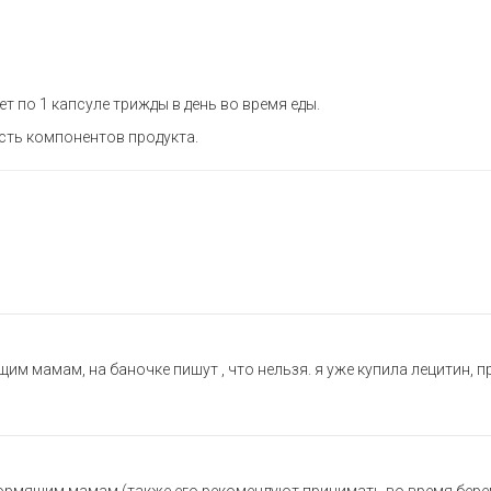
т по 1 капсуле трижды в день во время еды.
сть компонентов продукта.
м мамам, на баночке пишут , что нельзя. я уже купила лецитин, п