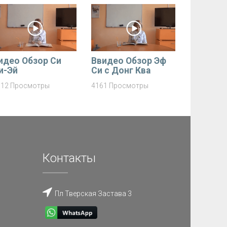
идео Обзор Си
Ввидео Обзор Эф
и-Эй
Си с Донг Ква
112 Просмотры
4161 Просмотры
Контакты
Пл Тверская Застава 3