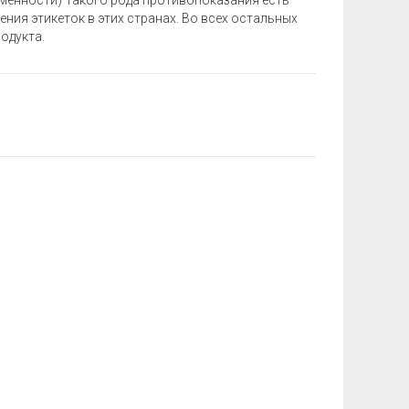
менности) Такого рода противопоказания есть
ния этикеток в этих странах. Во всех остальных
одукта.