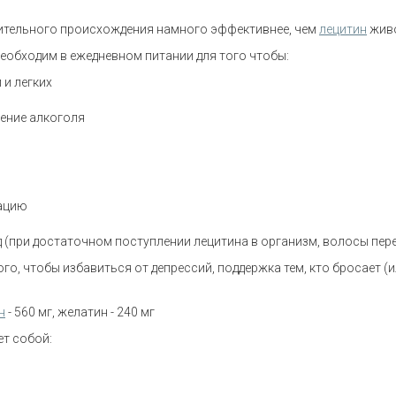
ительного происхождения намного эффективнее, чем
лецитин
живо
необходим в ежедневном питании для того чтобы:
 и легких
ление алкоголя
рацию
 (при достаточном поступлении лецитина в организм, волосы пере
го, чтобы избавиться от депрессий, поддержка тем, кто бросает (
н
- 560 мг, желатин - 240 мг
ет собой: