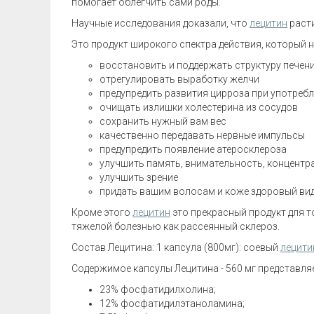
помогает облегчить сами роды.
Научные исследования доказали, что
лецитин
раст
Это продукт широкого спектра действия, который 
восстановить и поддержать структуру печени
отрегулировать выработку желчи
предупредить развития цирроза при употреб
очищать излишки холестерина из сосудов
сохранить нужный вам вес
качественно передавать нервные импульсы
предупредить появление атеросклероза
улучшить память, внимательность, концент
улучшить зрение
придать вашим волосам и коже здоровый вид
Кроме этого
лецитин
это прекрасный продукт для то
тяжелой болезнью как рассеянный склероз.
Состав Лецитина: 1 капсула (800мг): соевый
лецити
Содержимое капсулы Лецитина - 560 мг представля
23% фосфатидилхолина;
12% фосфатидилэтаноламина;