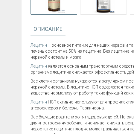
ОПИСАНИЕ
Лецитин
– основное питание для наших нервов и т
печень состоит на 50% из лецитина. Без лецитина
нервной системы и мозга.
Лецитин
является основным транспортным средством
организме лецитина снижается эффективность дей
Все клетки организма нуждаются в регулярном пос
нервной системы. В лецитине НСП содержатся такие
вещества нормализуют работу таких функций как ко
Лецитин
НСП активно используют для профилактики 
атеросклероз и болезнь Паркинсона.
Все будущие родители хотят здоровых детей. Но ока
для «построения» ребенка, и начинает снижать ре
недостатке лецитина плод не может развиваться 