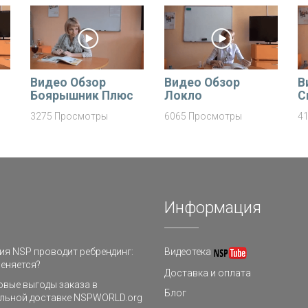
Видео Обзор
Видео Обзор
В
Боярышник Плюс
Локло
С
3275 Просмотры
6065 Просмотры
4
Информация
я NSP проводит ребрендинг:
Видеотека
еняется?
Доставка и оплата
овые выгоды заказа в
Блог
льной доставке NSPWORLD.org