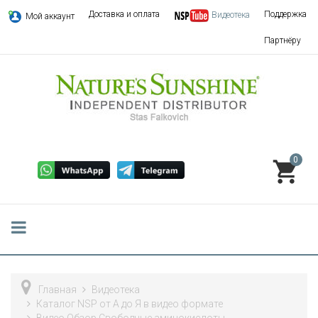
Доставка и оплата
Поддержка
Видеотека
Мой аккаунт
Партнёру
0
Главная
Видеотека
Каталог NSP от А до Я в видео формате