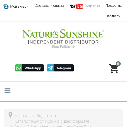
Доставка и оплата
Поддержка
Видеотека
Мой аккаунт
Партнёру
0
Главная
Видеотека
Каталог NSP от А до Я в видео формате