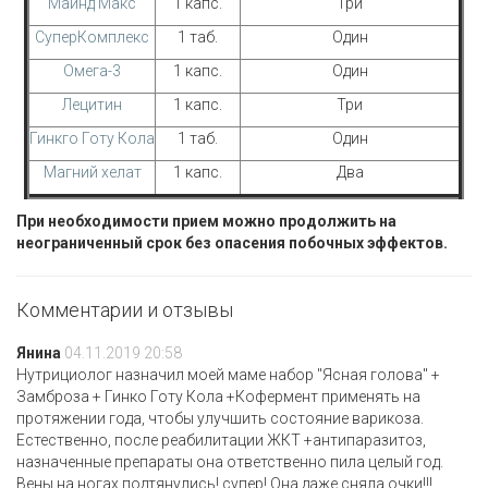
Майнд Макс
1 капс.
Три
СуперКомплекс
1 таб.
Один
Омега-3
1 капс.
Один
Лецитин
1 капс.
Три
Гинкго Готу Кола
1 таб.
Один
Магний хелат
1 капс.
Два
При необходимости прием можно продолжить на
неограниченный срок без опасения побочных эффектов.
Комментарии и отзывы
Янина
04.11.2019 20:58
Нутрициолог назначил моей маме набор "Ясная голова" +
Замброза + Гинко Готу Кола +Кофермент применять на
протяжении года, чтобы улучшить состояние варикоза.
Естественно, после реабилитации ЖКТ +антипаразитоз,
назначенные препараты она ответственно пила целый год.
Вены на ногах подтянулись! супер! Она даже сняла очки!!!