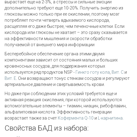
вырастает еще на 2-3%, а стрессы и сильные эмоции
дополнительно требуют еще 10-20%. Получить энергию из
глюкозы можно только при ее окислении, поэтому мозг
потребляет почти четверть вдыхаемого кислорода,
расщепляя его даже быстрее, чем печеночные клетки. Если
кислорода или глюкозы не хватает – это сразу сказывается
на эффективности мышления и скорости обработки
получаемой от внешнего мира информации
Бесперебойное обеспечение органа этими двумя
компонентами зависит от состояния малых и больших
кровеносных сосудов, для поддержания которых
используется ряд продуктов NSP -
Гинкго готу кола
,
Вит. С
и
Вит. Е
. Они возвращают тонус стенкам сосудов и регулируют
артериальное давление и свертываемость крови.
Но даже при соблюдении этих условий требуется еще и
активная реакция окисления, при которой используются
вспомогательные элементы – тиамин, ниацин, рибофлавин,
альфалипоевая кислота. Эффективность генерации
возрастает также за счет
Кофермента Q-10
и
L-карнитина
.
Свойства БАД из набора: