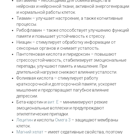
Витамины – необходимы для обмена веществ в
нейронах и нейронной ткани, активной энергогенерации
и нормальной работы клеток.
Тиамин – улучшает настроение, а также когнитивные
процессы.
Рибофлавин – также способствует улучшению функций
памяти и повышает устойчивость к стрессу.
Ниацин – стимулирует обработку информации от
сенсорных органов и снимает усталость.
Пантотеновая кислота и пиридоксин – повышают
стрессоустойчивость, стабилизирует эмоциональные
перепады, улучшают память и мышление. При
длительной нагрузке снижают влияние усталости.
Фолиевая кислота – стимулирует работу
краткосрочной и долгосрочной памяти, ускоряет
мышление и предотвращает пагубное влияние
депрессии.
Бета-каротин и
вит. Е
– минимизируют резкие
эмоциональные всплески и предупреждают
эпилептические припадки.
Лецитин
и кислоты
Омега 3
– защищают мембраны
клеток.
Магний хелат
– имеет седативные свойства, поэтому