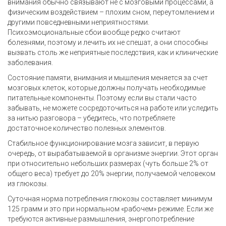
внимания обычно связывают не с мозговыми процессами, а
физическим воздействием – плохим сном, переутомлением и
другими повседневными неприятностями.
Психоэмоциональные сбои вообще редко считают
болезнями, поэтому и лечить их не спешат, а они способны
вызвать столь же неприятные последствия, как и клинические
заболевания.
Состояние памяти, внимания и мышления меняется за счет
мозговых клеток, которые должны получать необходимые
питательные компоненты. Поэтому если вы стали часто
забывать, не можете сосредоточиться на работе или уследить
за нитью разговора – убедитесь, что потребляете
достаточное количество полезных элементов.
Стабильное функционирование мозга зависит, в первую
очередь, от вырабатываемой в организме энергии. Этот орган
при относительно небольших размерах (чуть больше 2% от
общего веса) требует до 20% энергии, получаемой человеком
из глюкозы.
Суточная норма потребления глюкозы составляет минимум
125 грамм и это при нормальном «рабочем» режиме. Если же
требуются активные размышления, энергопотребление