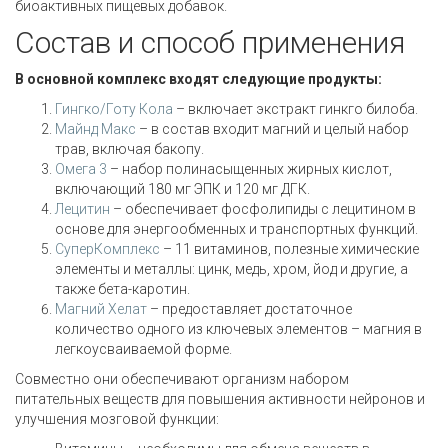
биоактивных пищевых добавок.
Состав и способ применения
В основной комплекс входят следующие продукты:
Гингко/Готу Кола
– включает экстракт гинкго билоба.
Майнд Макс
– в состав входит магний и целый набор
трав, включая бакопу.
Омега 3
– набор полинасыщенных жирных кислот,
включающий 180 мг ЭПК и 120 мг ДГК.
Лецитин
– обеспечивает фосфолипиды с лецитином в
основе для энергообменных и транспортных функций.
СуперКомплекс
– 11 витаминов, полезные химические
элементы и металлы: цинк, медь, хром, йод и другие, а
также бета-каротин.
Магний Хелат
– предоставляет достаточное
количество одного из ключевых элементов – магния в
легкоусваиваемой форме.
Совместно они обеспечивают организм набором
питательных веществ для повышения активности нейронов и
улучшения мозговой функции: