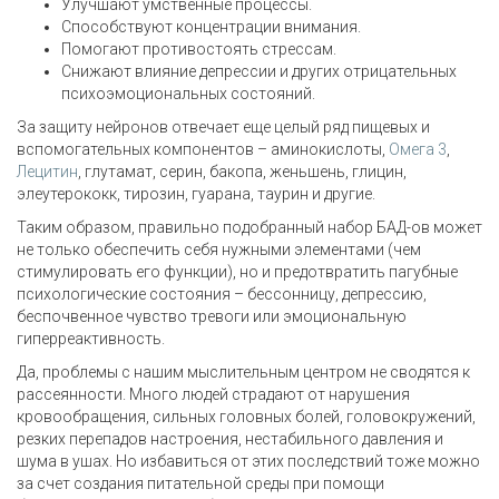
Улучшают умственные процессы.
Способствуют концентрации внимания.
Помогают противостоять стрессам.
Снижают влияние депрессии и других отрицательных
психоэмоциональных состояний.
За защиту нейронов отвечает еще целый ряд пищевых и
вспомогательных компонентов – аминокислоты,
Омега 3
,
Лецитин
, глутамат, серин, бакопа, женьшень, глицин,
элеутерококк, тирозин, гуарана, таурин и другие.
Таким образом, правильно подобранный набор БАД-ов может
не только обеспечить себя нужными элементами (чем
стимулировать его функции), но и предотвратить пагубные
психологические состояния – бессонницу, депрессию,
беспочвенное чувство тревоги или эмоциональную
гиперреактивность.
Да, проблемы с нашим мыслительным центром не сводятся к
рассеянности. Много людей страдают от нарушения
кровообращения, сильных головных болей, головокружений,
резких перепадов настроения, нестабильного давления и
шума в ушах. Но избавиться от этих последствий тоже можно
за счет создания питательной среды при помощи